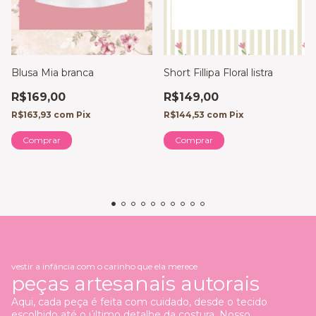
Blusa Mia branca
Short Fillipa Floral listra
R$169,00
R$149,00
R$163,93
com
Pix
R$144,53
com
Pix
Comprar
Comprar
vestir a infância com o carinho que ela merece
peças artesanais autorais
Aqui, cada peça é feita com cuidado, desde o tecido
escolhido até o último detalhe da costura. Nosso