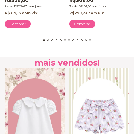
R$329,00
R$309,00
3
x
de
R$109,67
sem juros
3
x
de
R$103,00
sem juros
R$319,13
com
Pix
R$299,73
com
Pix
Comprar
Comprar
mais vendidos!