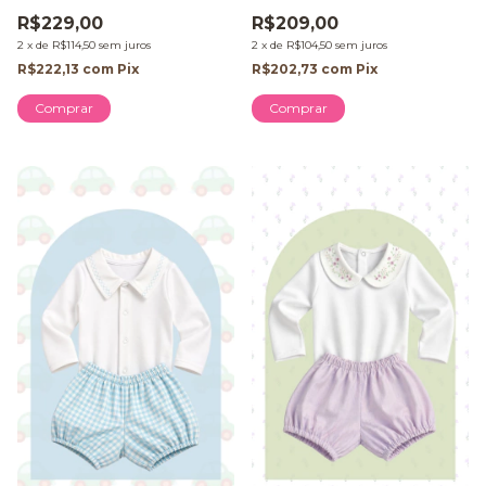
R$229,00
R$209,00
2
x
de
R$114,50
sem juros
2
x
de
R$104,50
sem juros
R$222,13
com
Pix
R$202,73
com
Pix
Comprar
Comprar