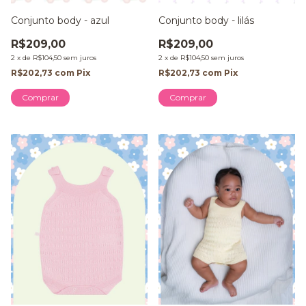
Conjunto body - azul
Conjunto body - lilás
R$209,00
R$209,00
2
x
de
R$104,50
sem juros
2
x
de
R$104,50
sem juros
R$202,73
com
Pix
R$202,73
com
Pix
Comprar
Comprar