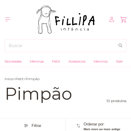
Novidades
Meninas
Petit
Acessórios
Meninos
Sale
Início
>
Petit
>
Pimpão
Pimpão
10 produtos
Ordenar por:
Filtrar
Mais novo ao mais antigo