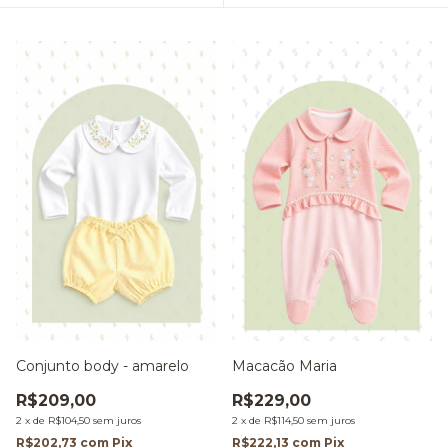
Macacão Maria
Conjunto body - amarelo
R$229,00
R$209,00
2
x
de
R$114,50
sem juros
2
x
de
R$104,50
sem juros
R$222,13
com
Pix
R$202,73
com
Pix