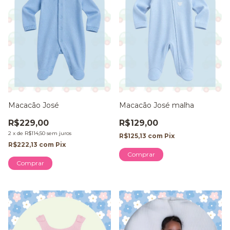
Macacão José
Macacão José malha
R$229,00
R$129,00
2
x
de
R$114,50
sem juros
R$125,13
com
Pix
R$222,13
com
Pix
Comprar
Comprar