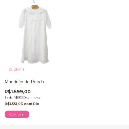
GRÁTIS
Mandrião de Renda
R$1.599,00
3
x
de
R$533,00
sem juros
R$1.551,03
com
Pix