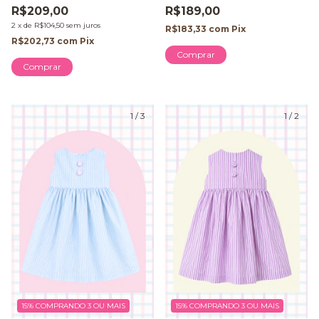
R$189,00
R$209,00
2
x
de
R$104,50
sem juros
R$183,33
com
Pix
R$202,73
com
Pix
Comprar
Comprar
1
/
3
1
/
2
15%
COMPRANDO 3 OU MAIS
15%
COMPRANDO 3 OU MAIS