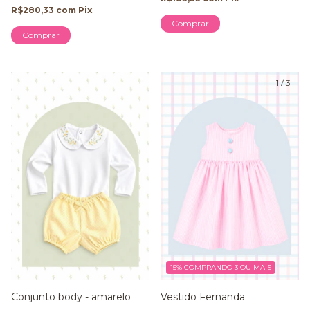
R$280,33
com
Pix
Comprar
Comprar
1
/
3
15%
COMPRANDO 3 OU MAIS
Vestido Fernanda
Conjunto body - amarelo