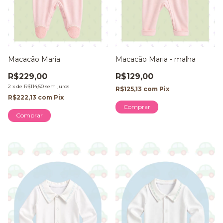
Macacão Maria
Macacão Maria - malha
R$229,00
R$129,00
2
x
de
R$114,50
sem juros
R$125,13
com
Pix
R$222,13
com
Pix
Comprar
Comprar