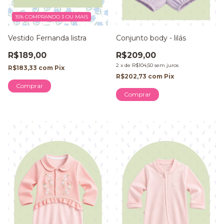
15%
COMPRANDO 3 OU MAIS
Vestido Fernanda listra
Conjunto body - lilás
R$189,00
R$209,00
2
x
de
R$104,50
sem juros
R$183,33
com
Pix
R$202,73
com
Pix
Comprar
Comprar