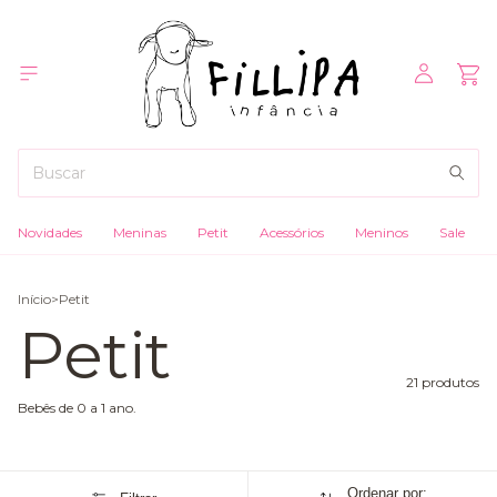
Novidades
Meninas
Petit
Acessórios
Meninos
Sale
Início
>
Petit
Petit
21 produtos
Bebês de 0 a 1 ano.
Ordenar por: