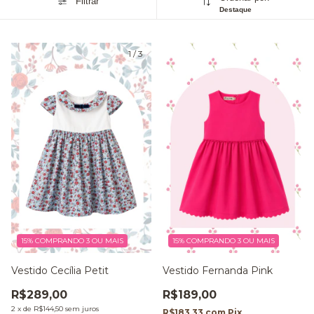
Filtrar
Destaque
1
/
3
15%
COMPRANDO 3 OU MAIS
15%
COMPRANDO 3 OU MAIS
Vestido Cecília Petit
Vestido Fernanda Pink
R$289,00
R$189,00
2
x
de
R$144,50
sem juros
R$183,33
com
Pix