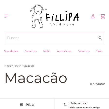
Novidades
Meninas
Petit
Acessórios
Meninos
Sale
Início
>
Petit
>
Macacão
Macacão
11 produtos
Ordenar por:
Filtrar
Mais novo ao mais antigo