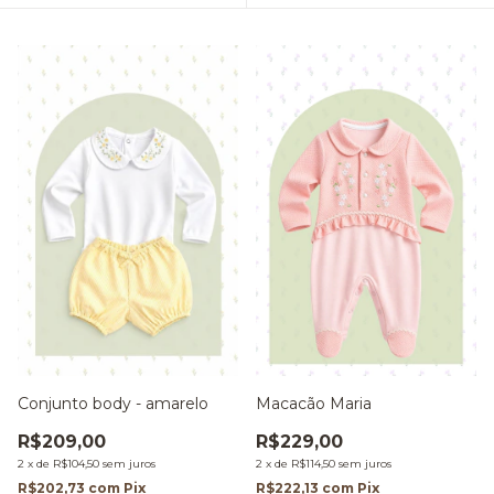
Macacão Maria
Conjunto body - amarelo
R$229,00
R$209,00
2
x
de
R$114,50
sem juros
2
x
de
R$104,50
sem juros
R$222,13
com
Pix
R$202,73
com
Pix