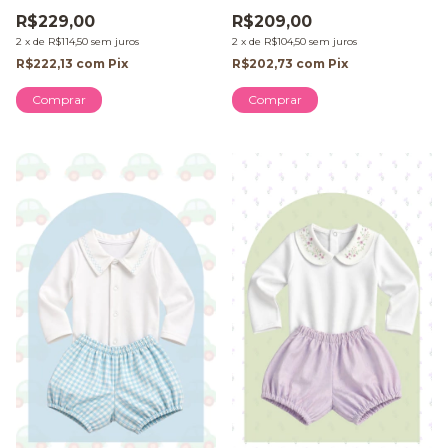
R$229,00
R$209,00
2
x
de
R$114,50
sem juros
2
x
de
R$104,50
sem juros
R$222,13
com
Pix
R$202,73
com
Pix
Comprar
Comprar