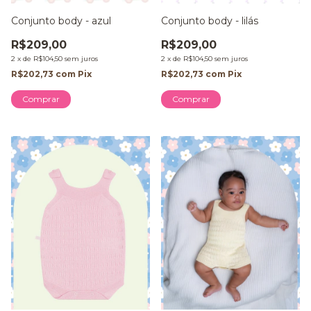
Conjunto body - azul
Conjunto body - lilás
R$209,00
R$209,00
2
x
de
R$104,50
sem juros
2
x
de
R$104,50
sem juros
R$202,73
com
Pix
R$202,73
com
Pix
Comprar
Comprar