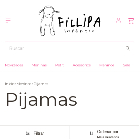
Novidades
Meninas
Petit
Acessórios
Meninos
Sale
Início
>
Meninos
>
Pijamas
Pijamas
Ordenar por:
Filtrar
Mais vendidos