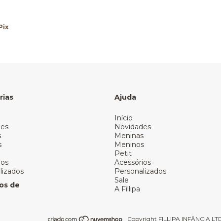
Pix
rias
Ajuda
Início
des
Novidades
s
Meninas
s
Meninos
Petit
ios
Acessórios
lizados
Personalizados
Sale
os de
A Fillipa
Copyright FILLIPA INFÂNCIA LTDA