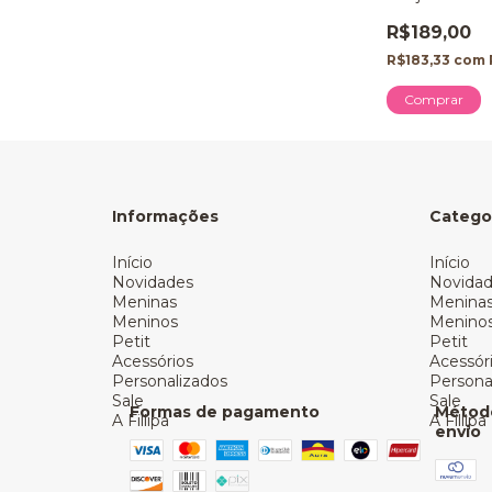
R$189,00
R$183,33
com
Comprar
Informações
Catego
Início
Início
Novidades
Novida
Meninas
Menina
Meninos
Menino
Petit
Petit
Acessórios
Acessór
Personalizados
Persona
Sale
Sale
Formas de pagamento
Métod
A Fillipa
A Fillipa
envio