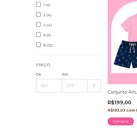
1 (4)
2 (4)
4 (4)
6 (9)
8 (12)
PREÇO
De
Até
Conjunto Art
R$199,00
R$193,03
com
Comprar