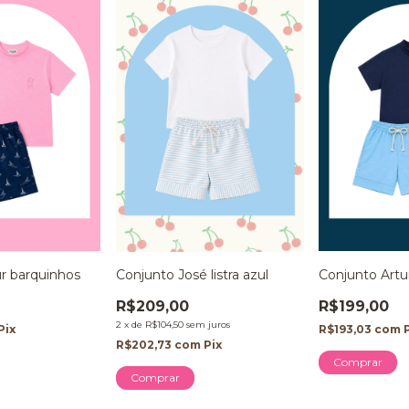
ur barquinhos
Conjunto José listra azul
Conjunto Artu
R$209,00
R$199,00
2
x
de
R$104,50
sem juros
Pix
R$193,03
com
R$202,73
com
Pix
Comprar
Comprar