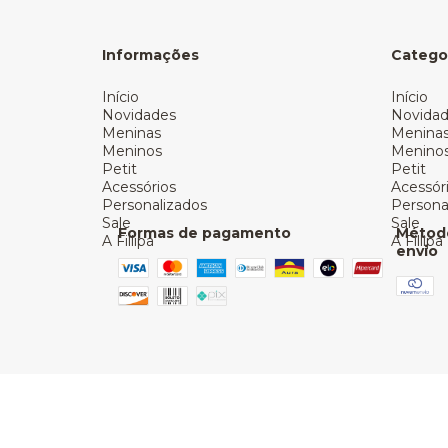
Informações
Catego
Início
Início
Novidades
Novida
Meninas
Menina
Meninos
Menino
Petit
Petit
Acessórios
Acessór
Personalizados
Persona
Sale
Sale
Formas de pagamento
Métod
A Fillipa
A Fillipa
envio