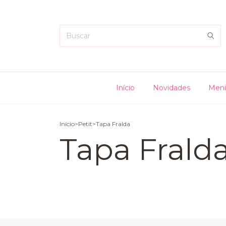
Início
Novidades
Meni
Início
>
Petit
>
Tapa Fralda
Tapa Frald