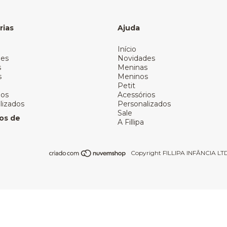
rias
Ajuda
Início
des
Novidades
s
Meninas
s
Meninos
Petit
ios
Acessórios
lizados
Personalizados
Sale
os de
A Fillipa
Copyright FILLIPA INFÂNCIA LTDA