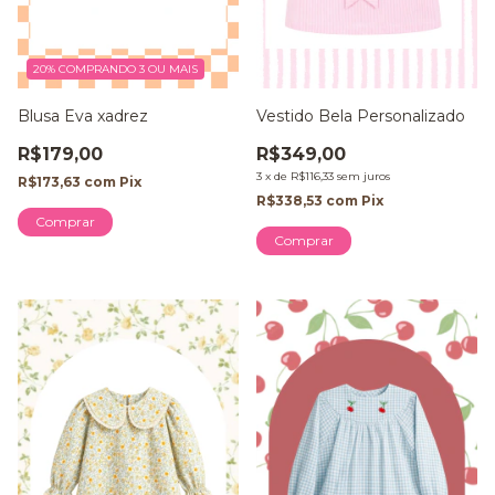
20%
COMPRANDO 3 OU MAIS
Blusa Eva xadrez
Vestido Bela Personalizado
R$179,00
R$349,00
3
x
de
R$116,33
sem juros
R$173,63
com
Pix
R$338,53
com
Pix
Comprar
Comprar