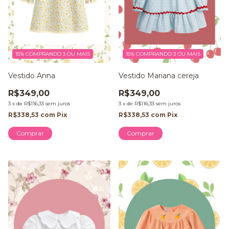
15%
COMPRANDO 3 OU MAIS
15%
COMPRANDO 3 OU MAIS
Vestido Anna
Vestido Mariana cereja
R$349,00
R$349,00
3
x
de
R$116,33
sem juros
3
x
de
R$116,33
sem juros
R$338,53
com
Pix
R$338,53
com
Pix
Comprar
Comprar