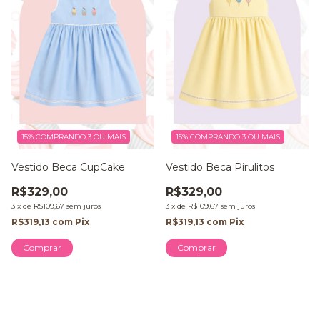
15%
COMPRANDO 3 OU MAIS
15%
COMPRANDO 3 OU MAIS
Vestido Beca CupCake
Vestido Beca Pirulitos
R$329,00
R$329,00
3
x
de
R$109,67
sem juros
3
x
de
R$109,67
sem juros
R$319,13
com
Pix
R$319,13
com
Pix
Comprar
Comprar