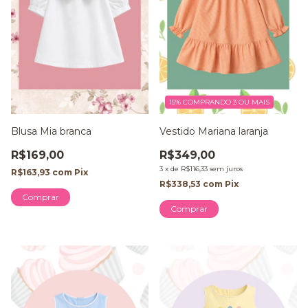
15%
COMPRANDO 3 OU MAIS
Blusa Mia branca
Vestido Mariana laranja
R$169,00
R$349,00
3
x
de
R$116,33
sem juros
R$163,93
com
Pix
R$338,53
com
Pix
Comprar
Comprar