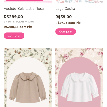
Vestido Bela Listra Rosa
Laço Cecília
R$289,00
R$59,00
2
x
de
R$144,50
sem juros
R$57,23
com
Pix
R$280,33
com
Pix
Comprar